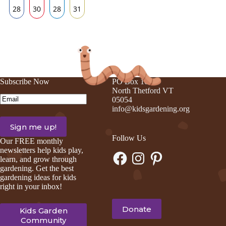
28
30
28
31
Share
Share
Share
Share
on
on
on
on
Facebook
Pinterest
LinkedIn
Email
Subscribe Now
PO Box 105
North Thetford VT
Email
(Required)
05054
info@kidsgardening.org
Follow Us
Our FREE monthly
newsletters help kids play,
Facebook
Instagram
Pinterest
learn, and grow through
gardening. Get the best
gardening ideas for kids
right in your inbox!
Donate
Kids Garden
Community