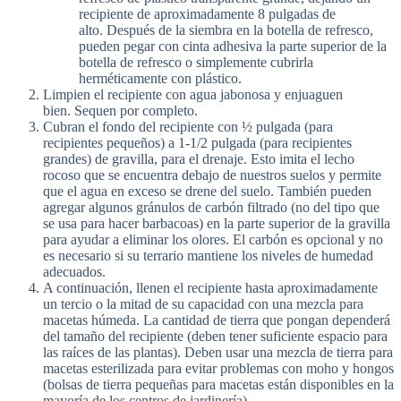
recipiente de aproximadamente 8 pulgadas de
alto. Después de la siembra en la botella de refresco,
pueden pegar con cinta adhesiva la parte superior de la
botella de refresco o simplemente cubrirla
herméticamente con plástico.
Limpien el recipiente con agua jabonosa y enjuaguen
bien. Sequen por completo.
Cubran el fondo del recipiente con ½ pulgada (para
recipientes pequeños) a 1-1/2 pulgada (para recipientes
grandes) de gravilla, para el drenaje. Esto imita el lecho
rocoso que se encuentra debajo de nuestros suelos y permite
que el agua en exceso se drene del suelo. También pueden
agregar algunos gránulos de carbón filtrado (no del tipo que
se usa para hacer barbacoas) en la parte superior de la gravilla
para ayudar a eliminar los olores. El carbón es opcional y no
es necesario si su terrario mantiene los niveles de humedad
adecuados.
A continuación, llenen el recipiente hasta aproximadamente
un tercio o la mitad de su capacidad con una mezcla para
macetas húmeda. La cantidad de tierra que pongan dependerá
del tamaño del recipiente (deben tener suficiente espacio para
las raíces de las plantas). Deben usar una mezcla de tierra para
macetas esterilizada para evitar problemas con moho y hongos
(bolsas de tierra pequeñas para macetas están disponibles en la
mayoría de los centros de jardinería).