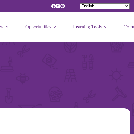
ew
Opportunities
Learning Tools
Comm