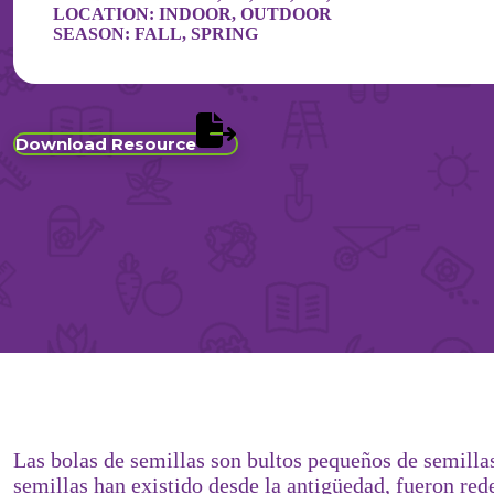
LOCATION:
INDOOR
,
OUTDOOR
SEASON:
FALL
,
SPRING
Download Resource
Las bolas de semillas son bultos pequeños de semillas
semillas han existido desde la antigüedad, fueron re