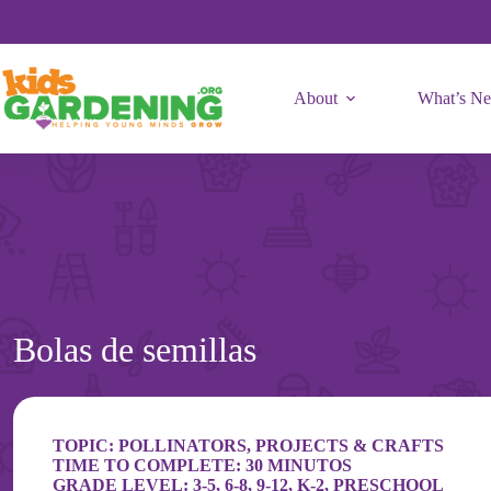
Skip
to
content
About
What’s N
Bolas de semillas
TOPIC:
POLLINATORS
,
PROJECTS & CRAFTS
TIME TO COMPLETE: 30 MINUTOS
GRADE LEVEL:
3-5
,
6-8
,
9-12
,
K-2
,
PRESCHOOL