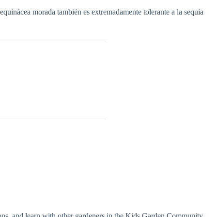
la equinácea morada también es extremadamente tolerante a la sequía
ions, and learn with other gardeners in the Kids Garden Community.