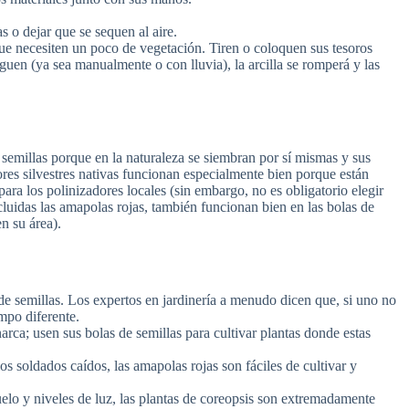
 o dejar que se sequen al aire.
ue necesiten un poco de vegetación. Tiren o coloquen sus tesoros
guen (ya sea manualmente o con lluvia), la arcilla se romperá y las
e semillas porque en la naturaleza se siembran por sí mismas y sus
ores silvestres nativas funcionan especialmente bien porque están
ra los polinizadores locales (sin embargo, no es obligatorio elegir
 incluidas las amapolas rojas, también funcionan bien en las bolas de
n su área).
r de semillas. Los expertos en jardinería a menudo dicen que, si uno no
mpo diferente.
arca; usen sus bolas de semillas para cultivar plantas donde estas
s soldados caídos, las amapolas rojas son fáciles de cultivar y
elo y niveles de luz, las plantas de coreopsis son extremadamente