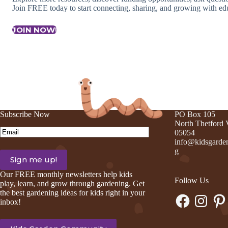
Join FREE today to start connecting, sharing, and growing with edu
JOIN NOW!
Subscribe Now
PO Box 105
North Thetford
Email
(Required)
05054
info@kidsgarden
g
Our FREE monthly newsletters help kids
Follow Us
play, learn, and grow through gardening. Get
the best gardening ideas for kids right in your
Facebook
Instagram
Pinte
inbox!