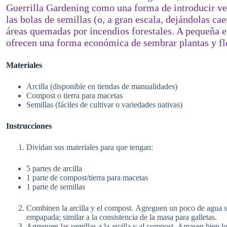
Guerrilla Gardening como una forma de introducir v
las bolas de semillas (o, a gran escala, dejándolas ca
áreas quemadas por incendios forestales. A pequeña es
ofrecen una forma económica de sembrar plantas y flo
Materiales
Arcilla (disponible en tiendas de manualidades)
Compost o tierra para macetas
Semillas (fáciles de cultivar o variedades nativas)
Instrucciones
Dividan sus materiales para que tengan:
5 partes de arcilla
1 parte de compost/tierra para macetas
1 parte de semillas
Combinen la arcilla y el compost. Agreguen un poco de agua s
empapada; similar a la consistencia de la masa para galletas.
Agreguen las semillas a la arcilla y al compost. Amasen bien l