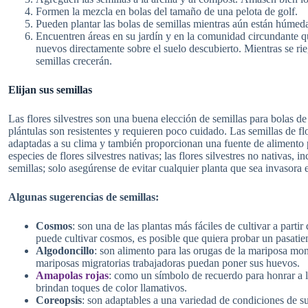
Formen la mezcla en bolas del tamaño de una pelota de golf.
Pueden plantar las bolas de semillas mientras aún están húmedas
Encuentren áreas en su jardín y en la comunidad circundante q
nuevos directamente sobre el suelo descubierto. Mientras se rie
semillas crecerán.
Elijan sus semillas
Las flores silvestres son una buena elección de semillas para bolas d
plántulas son resistentes y requieren poco cuidado. Las semillas de fl
adaptadas a su clima y también proporcionan una fuente de alimento pa
especies de flores silvestres nativas; las flores silvestres no nativas,
semillas; solo asegúrense de evitar cualquier planta que sea invasora e
Algunas sugerencias de semillas:
Cosmos
: son una de las plantas más fáciles de cultivar a parti
puede cultivar cosmos, es posible que quiera probar un pasatie
Algodoncillo
: son alimento para las orugas de la mariposa mon
mariposas migratorias trabajadoras puedan poner sus huevos.
Amapolas
rojas
: como un símbolo de recuerdo para honrar a lo
brindan toques de color llamativos.
Coreopsis
: son adaptables a una variedad de condiciones de su