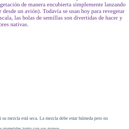
egetación de manera encubierta simplemente lanzando
er desde un avión). Todavía se usan hoy para revegetar
cala, las bolas de semillas son divertidas de hacer y
res nativas.
i su mezcla está seca. La mezcla debe estar húmeda pero no
os materiales junto con sus manos.