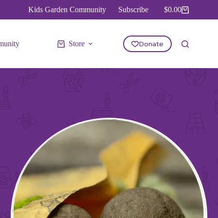
Kids Garden Community
Subscribe
$
0.00
Shopping
cart
unity
Store
Donate